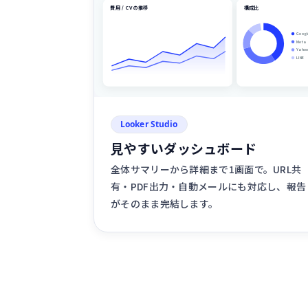
費用 / CV の推移
構成比
Googl
Meta
Yahoo
LINE
Looker Studio
見やすいダッシュボード
全体サマリーから詳細まで1画面で。URL共
有・PDF出力・自動メールにも対応し、報告
がそのまま完結します。