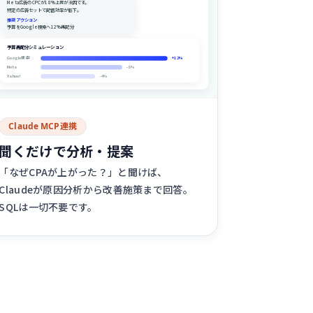
Meta広告のCPCが18%上昇が主因です。
特定の広告セットで配信効率が低下。
推奨アクション
予算をGoogle検索へ12%再配分
予算再配分シミュレーション
Google検索
+12%
Meta
-8%
Yahoo!
-4%
Claude MCP連携
聞くだけで分析・提案
「なぜCPAが上がった？」と聞けば、
Claudeが原因分析から改善施策まで回答。
SQLは一切不要です。