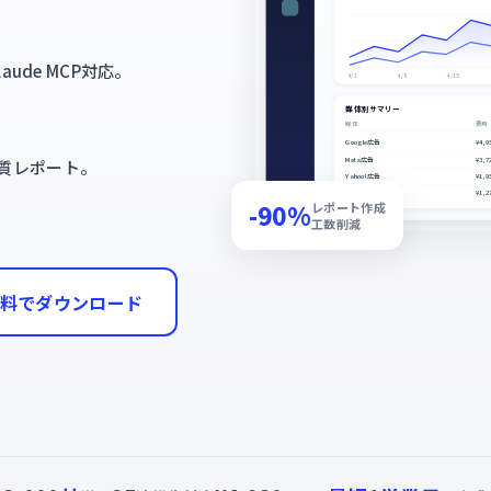
laude MCP対応。
4/1
4/8
4/15
媒体別サマリー
。
媒体
費用
Google広告
¥4,9
Meta広告
¥3,7
質レポート。
Yahoo!広告
¥1,9
LINE広告
¥1,2
-90%
レポート作成
工数削減
料でダウンロード