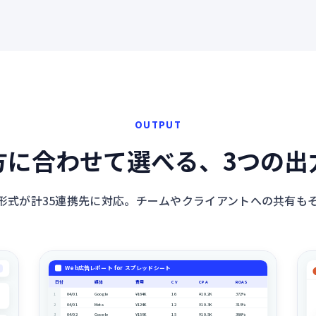
OUTPUT
方に合わせて選べる、3つの出
形式が計35連携先に対応。チームやクライアントへの共有も
Web広告レポート for スプレッドシート
日付
媒体
費用
CV
CPA
ROAS
04/01
Google
¥164K
16
¥10.2K
372%
1
04/01
Meta
¥124K
12
¥10.3K
318%
2
04/02
Google
¥158K
15
¥10.5K
366%
3