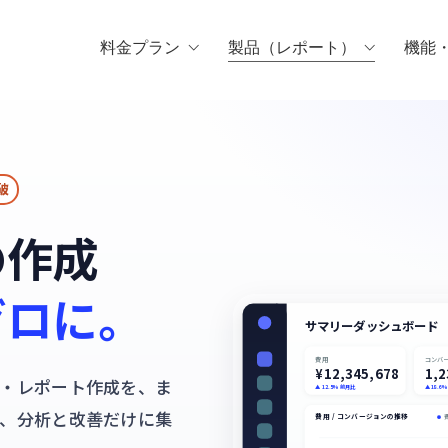
料金プラン
製品（レポート）
機能
破
の作成
ゼロに。
サマリーダッシュボード
費用
コンバ
¥12,345,678
1,2
・レポート作成を、ま
▲ 12.5% 前月比
▲ 18.6
、分析と改善だけに集
費用 / コンバージョンの推移