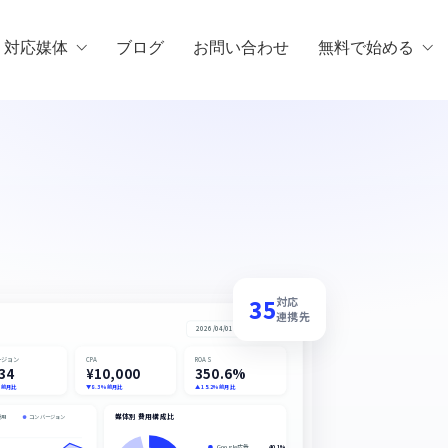
・対応媒体
ブログ
お問い合わせ
無料で始める
35
対応
連携先
2026/04/01 – 2026/04/30
ージョン
CPA
ROAS
34
¥10,000
350.6%
% 前月比
▼ 8.3% 前月比
▲ 15.2% 前月比
媒体別 費用構成比
費用
コンバージョン
Google広告
40.1%