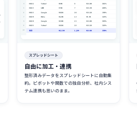
04/02
Yahoo!
¥98K
9
¥10.9K
301%
4
04/03
LINE
¥72K
7
¥10.3K
290%
5
04/03
Google
¥161K
16
¥10.1K
380%
6
e
04/04
Meta
¥128K
13
¥9.8K
325%
7
04/04
Google
¥159K
15
¥10.6K
368%
8
!
04/05
Yahoo!
¥101K
10
¥10.1K
310%
9
10
合計
¥12.3M
1,234
¥10.0K
350%
スプレッドシート
自由に加工・連携
整形済みデータをスプレッドシートに自動集
約。ピボットや関数での独自分析、社内シス
テム連携も思いのまま。