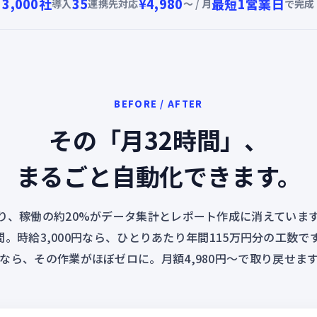
3,000社
35
¥4,980
最短1営業日
導入
連携先対応
〜 / 月
で完成
BEFORE / AFTER
その「月32時間」、
まるごと自動化できます。
り、稼働の約20%がデータ集計とレポート作成に消えています
間。時給3,000円なら、ひとりあたり年間115万円分の工数
なら、その作業がほぼゼロに。月額4,980円〜で取り戻せま