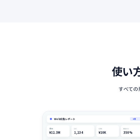
使い
すべての
Web広告レポート
4月
費用
CV
CPA
ROAS
¥12.3M
1,234
¥10K
350%