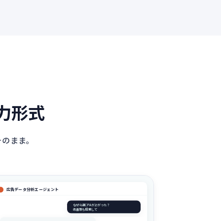
力形式
そのまま。
広告データ分析エージェント
なぜ今週CPAが上がった？
改善策も提案して