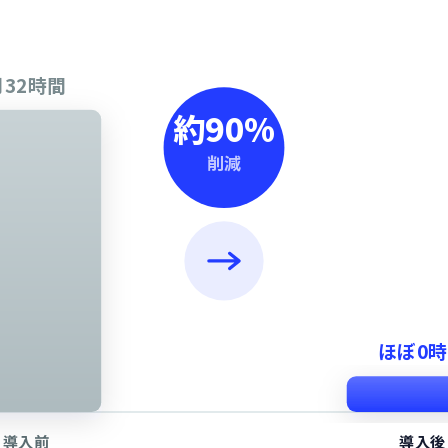
月32時間
約90%
削減
ほぼ0
導入前
導入後