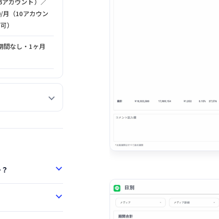
/月（3アカウント）／
800/月（10アカウン
加可）
期間なし・1ヶ月
か？