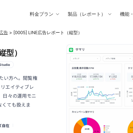
料金プラン
製品（レポート）
機能
b広告
>
[0005] LINE広告レポート（縦型）
（縦型）
Studio
たい方へ。閲覧権
クリエイティブレ
。日々の運用モニ
なくても扱えま
ズ自在