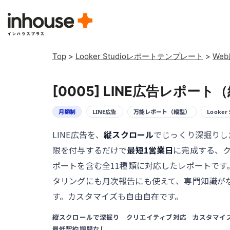
Top
>
Looker Studioレポートテンプレート
>
We
[0005] LINE広告レポート
月額制
LINE広告
万能レポート（縦型）
Looker 
LINE広告を、
縦スクロール
でじっくり深掘りし
限を付与するだけで
最短1営業日
に完成する、
ポートを含む全11種類に対応したレポートです
タリングにも月次報告にも使えて、専門知識が
す。カスタマイズも自由自在です。
縦スクロールで深掘り
クリエイティブ対応
カスタマイ
最低契約期間なし