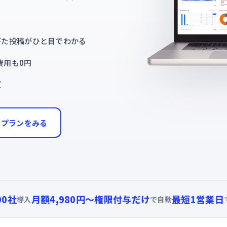
びた投稿がひと目でわかる
y費用も0円
ズ
金プランをみる
00社
月額4,980円〜
権限付与だけ
最短1営業日
導入
で自動