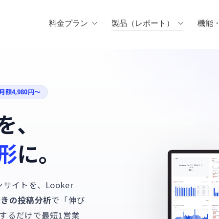
料金プラン
製品（レポート）
機能
額4,980円〜
果を、
形
に。
インサイトを、Looker
付きの投稿分析
で「伸び
するだけで最短1営業