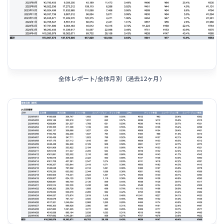
全体レポート/全体月別（過去12ヶ月）