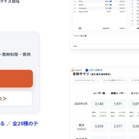
マイズ自在
ト数無制限・商用
0
＞
みる
／
全20種のテ