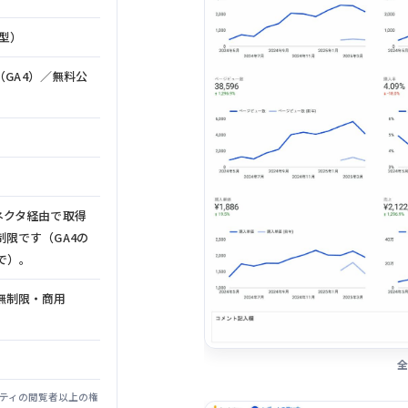
型）
（GA4）／無料公
ioコネクタ経由で取得
限です（GA4の
で）。
無制限・商用
ロパティの閲覧者以上の権