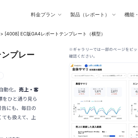
料金プラン
製品（レポート）
機能
>
[4008] EC版GA4レポートテンプレート（横型）
※ギャラリーでは一部のページをピッ
トテンプレー
確認ください。
自動化。
売上・客
標をひと通り見ら
報告にも、毎日の
くても扱えて、上