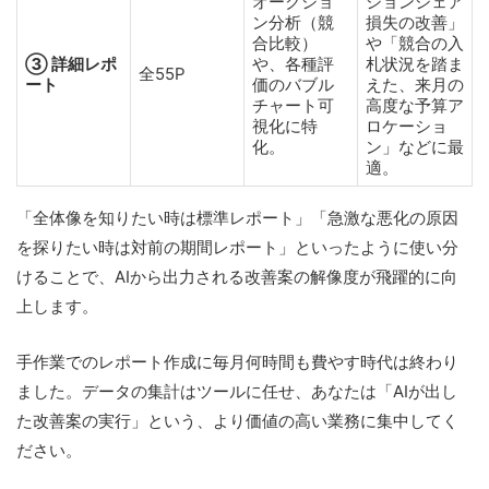
オークショ
ションシェア
ン分析（競
損失の改善」
合比較）
や「競合の入
③ 詳細レポ
や、各種評
札状況を踏ま
全55P
ート
価のバブル
えた、来月の
チャート可
高度な予算ア
視化に特
ロケーショ
化。
ン」などに最
適。
「全体像を知りたい時は標準レポート」「急激な悪化の原因
を探りたい時は対前の期間レポート」といったように使い分
けることで、AIから出力される改善案の解像度が飛躍的に向
上します。
手作業でのレポート作成に毎月何時間も費やす時代は終わり
ました。データの集計はツールに任せ、あなたは「AIが出し
た改善案の実行」という、より価値の高い業務に集中してく
ださい。