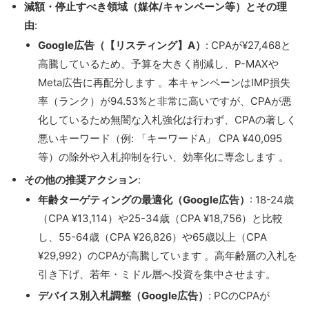
減額・停止すべき領域（媒体/キャンペーン等）とその理
由
:
Google広告（【リスティング】A）
: CPAが¥27,468と
高騰しているため、予算を大きく削減し、P-MAXや
Meta広告に再配分します 。本キャンペーンはIMP損失
率（ランク）が94.53%と非常に高いですが、CPAが悪
化しているため無闇な入札強化は行わず、CPAの著しく
悪いキーワード（例: 「キーワードA」 CPA ¥40,095
等）の除外や入札抑制を行い、効率化に専念します 。
その他の推奨アクション
:
年齢ターゲティングの最適化（Google広告）
: 18-24歳
（CPA ¥13,114）や25-34歳（CPA ¥18,756）と比較
し、55-64歳（CPA ¥26,826）や65歳以上（CPA
¥29,992）のCPAが高騰しています 。高年齢層の入札を
引き下げ、若年・ミドル層へ投資を集中させます。
デバイス別入札調整（Google広告）
: PCのCPAが