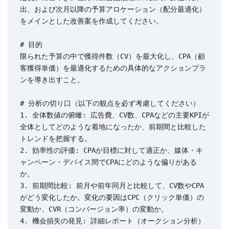
出、および次月以降の予算アロケーション（配分最適化）
をメインとした改善案を作成してください。

# 目的

限られた予算の中で獲得件数（CV）を最大化し、CPA（顧
客獲得単価）を最適化するための具体的なアクションプラ
ンを導き出すこと。

# 分析の切り口（以下の観点を必ず考慮してください）

1. 全体数値の俯瞰: 広告費、CV数、CPAなどの主要KPIが
全体としてどのような着地になったか、前期間と比較した
トレンドを把握する。

2. 効率性の評価: CPAが目標に対して適正か、媒体・キ
ャンペーン・デバイス間でCPAにどのような偏りがある
か。

3. 前期間比較: 前月や前年同月と比較して、CV数やCPA
がどう変化したか。変化の要因はCPC（クリック単価）の
変動か、CVR（コンバージョン率）の変動か。

4. 機会損失の発見: 詳細レポート（オークション分析）