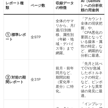
AI（Gemini
レポート種
収録データ
ページ数
）への分析依
類
の特徴
頼の用途例
「アカウント
全体のサマ
全体の現状把
リから、月/
握」や、
週/日別推
「CPA悪化の
① 標準レポ
移、属性別
全97P
要因となって
ート
（年齢・地
いる媒体・属
域・デバイ
性の特定」な
ス等）まで
ど、網羅的な
網羅。
分析に最適。
「先月と比べ
前月・前年
てCVが急減
同月など、
したボトルネ
② 対前の期
期間比較
ックの特定」
全31P
間レポート
（変化率・
など、ピンポ
差分）に特
イントな異常
化。
値の発見に最
適。
「インプレッ