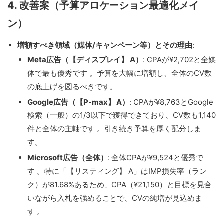
4. 改善案（予算アロケーション最適化メイ
ン）
増額すべき領域（媒体/キャンペーン等）とその理由
:
Meta広告（【ディスプレイ】 A）
: CPAが¥2,702と全媒
体で最も優秀です 。予算を大幅に増額し、全体のCV数
の底上げを図るべきです。
Google広告（【P-max】 A）
: CPAが¥8,763とGoogle
検索（一般）の1/3以下で獲得できており、CV数も1,140
件と全体の主軸です 。引き続き予算を厚く配分しま
す。
Microsoft広告（全体）
: 全体CPAが¥9,524と優秀で
す 。特に「【リスティング】 A」はIMP損失率（ラン
ク）が81.68%あるため、CPA（¥21,150）と目標を見合
いながら入札を強めることで、CVの純増が見込めま
す 。