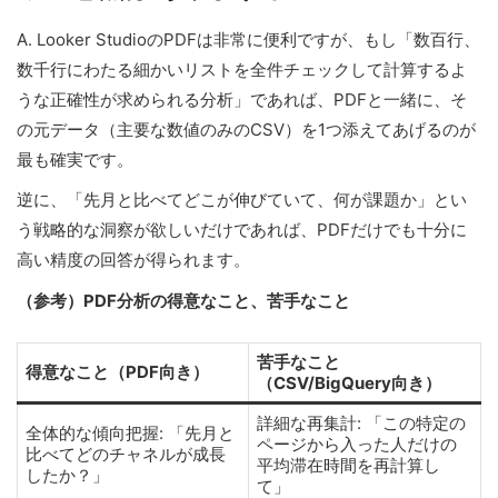
A. Looker StudioのPDFは非常に便利ですが、もし「数百行、
数千行にわたる細かいリストを全件チェックして計算するよ
うな正確性が求められる分析」であれば、PDFと一緒に、そ
の元データ（主要な数値のみのCSV）を1つ添えてあげるのが
最も確実です。
逆に、「先月と比べてどこが伸びていて、何が課題か」とい
う戦略的な洞察が欲しいだけであれば、PDFだけでも十分に
高い精度の回答が得られます。
（参考）PDF分析の得意なこと、苦手なこと
苦手なこと
得意なこと（PDF向き）
（CSV/BigQuery向き）
詳細な再集計: 「この特定の
全体的な傾向把握: 「先月と
ページから入った人だけの
比べてどのチャネルが成長
平均滞在時間を再計算し
したか？」
て」