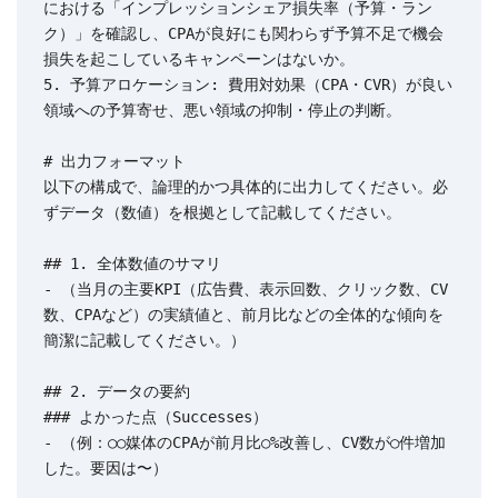
における「インプレッションシェア損失率（予算・ラン
ク）」を確認し、CPAが良好にも関わらず予算不足で機会
損失を起こしているキャンペーンはないか。

5. 予算アロケーション: 費用対効果（CPA・CVR）が良い
領域への予算寄せ、悪い領域の抑制・停止の判断。

# 出力フォーマット

以下の構成で、論理的かつ具体的に出力してください。必
ずデータ（数値）を根拠として記載してください。

## 1. 全体数値のサマリ

- （当月の主要KPI（広告費、表示回数、クリック数、CV
数、CPAなど）の実績値と、前月比などの全体的な傾向を
簡潔に記載してください。）

## 2. データの要約

### よかった点（Successes）

- （例：○○媒体のCPAが前月比○%改善し、CV数が○件増加
した。要因は〜）
