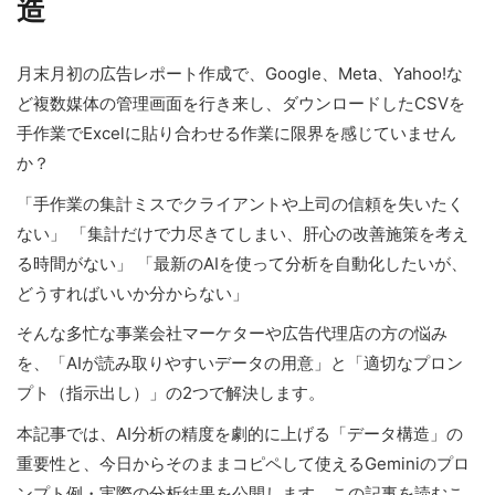
造
月末月初の広告レポート作成で、Google、Meta、Yahoo!な
ど複数媒体の管理画面を行き来し、ダウンロードしたCSVを
手作業でExcelに貼り合わせる作業に限界を感じていません
か？
「手作業の集計ミスでクライアントや上司の信頼を失いたく
ない」 「集計だけで力尽きてしまい、肝心の改善施策を考え
る時間がない」 「最新のAIを使って分析を自動化したいが、
どうすればいいか分からない」
そんな多忙な事業会社マーケターや広告代理店の方の悩み
を、「AIが読み取りやすいデータの用意」と「適切なプロン
プト（指示出し）」の2つで解決します。
本記事では、AI分析の精度を劇的に上げる「データ構造」の
重要性と、今日からそのままコピペして使えるGeminiのプロ
ンプト例・実際の分析結果を公開します。この記事を読むこ