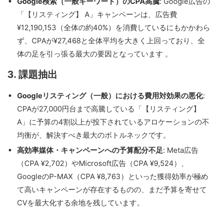
Google検索（一般キーワード）のCPA高騰
: Google広告の
「【リスティング】 A」キャンペーンは、広告費
¥12,190,153（全体の約40%）を消費しているにもかかわら
ず、CPAが¥27,468と全体平均を大きく上回っており、全
体の足を引っ張る最大の要因となっています 。
3. 課題抽出
Googleリスティング（一般）における費用対効果の悪化
:
CPAが27,000円台まで高騰している「【リスティング】
A」に予算の4割以上が投下されているアロケーションの不
均衡が、解決すべき最大のボトルネックです。
高効率媒体・キャンペーンへの予算配分不足
: Meta広告
（CPA ¥2,702）やMicrosoft広告（CPA ¥9,524）、
GoogleのP-MAX（CPA ¥8,763）といった獲得効率が極め
て高いキャンペーンが存在するものの、まだ予算を寄せて
CVを最大化する余地を残しています。