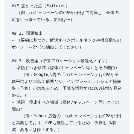
### 悪かった点（Failures）

- （例：○○キャンペーンのCPAが○円まで高騰し、全体の
足を引っ張っている。要因は〜）

## 2. 課題抽出

- （要約に基づき、解決すべきボトルネックや機会損失の
ポイントを2〜3つ抽出してください）

## 3. 改善案（予算アロケーション最適化メイン）

- 増額すべき領域（媒体/キャンペーン等）とその理由: 

  - （例：Google広告の「○○キャンペーン」はCPAが全
体平均より○%低く優秀だが、インプレッションシェア損失
率（予算）が○%あるため、予算を増額すればCV純増が見込
める。）

- 減額・停止すべき領域（媒体/キャンペーン等）とその
理由:

  - （例：Yahoo!広告の「○○キャンペーン」はCPAが○円
と高騰しており、CVRも低迷しているため、予算を○%削
減、あるいは停止する。）
