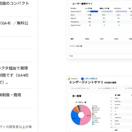
能版のコンパクト
（GA4）／無料公
ioコネクタ経由で取得
限です（GA4の
で）。
無制限・商用
ロパティの閲覧者以上の権