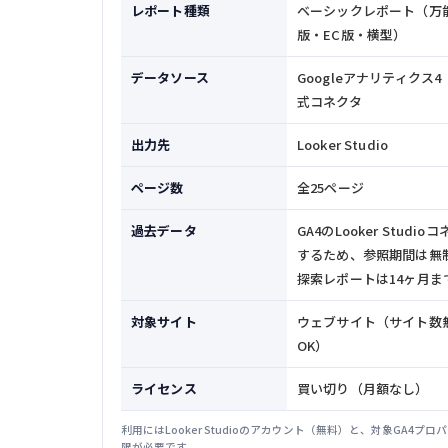
レポート種類
ベーシックレポート（万
版・EC版・横型）
データソース
Googleアナリティクス4
式コネクタ
出力先
Looker Studio
ページ数
全25ページ
過去データ
GA4のLooker Stud
するため、参照期間は無制
探索レポートは14ヶ月ま
対象サイト
ウェブサイト（サイト数
OK）
ライセンス
買い切り（月額なし）
利用にはLooker Studioのアカウント（無料）と、対象GA4プ
限が必要です。