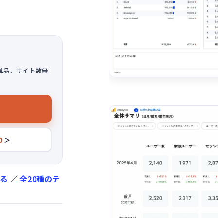
単品。サイト数無
0
＞
みる
／
全20種のテ