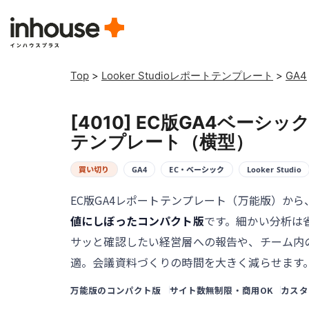
Top
>
Looker Studioレポートテンプレート
>
GA4
[4010] EC版GA4ベーシ
テンプレート（横型）
買い切り
GA4
EC・ベーシック
Looker Studio
EC版GA4レポートテンプレート（万能版）から
値にしぼったコンパクト版
です。細かい分析は
サッと確認したい経営層への報告や、チーム内
適。会議資料づくりの時間を大きく減らせます
万能版のコンパクト版
サイト数無制限・商用OK
カスタ