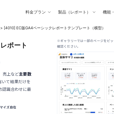
料金プラン
製品（レポート）
機能
>
[4010] EC版GA4ベーシックレポートテンプレート（横型）
※ギャラリーでは一部のページをピッ
ックレポート
確認ください。
、売上など
主要数
省いて結果だけを
の認識合わせに最
。
マイズ自在