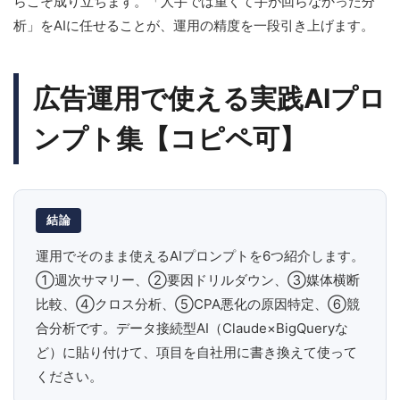
らこそ成り立ちます。「人手では重くて手が回らなかった分
析」をAIに任せることが、運用の精度を一段引き上げます。
広告運用で使える実践AIプロ
ンプト集【コピペ可】
結論
運用でそのまま使えるAIプロンプトを6つ紹介します。
①週次サマリー、②要因ドリルダウン、③媒体横断
比較、④クロス分析、⑤CPA悪化の原因特定、⑥競
合分析です。データ接続型AI（Claude×BigQueryな
ど）に貼り付けて、項目を自社用に書き換えて使って
ください。