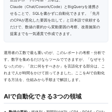
Claude（Chat/Cowork/Code）とBigQueryを連携さ
せることで、SQLを書かずに自動化できます。「先月
のCPAが悪化した要因を出して」と日本語で依頼する
だけで、数値の要約から変動要因の考察、改善施策の
提案までを一気通貫で作成できます。
運用者の工数で最も重いのが、このレポートの考察・分析で
す。数字を集めるだけならツールでできますが、「なぜそう
なったのか」「次に何をすべきか」を言語化する部分は、こ
れまで人が時間をかけて担ってきました。ここをAIで自動化
する方法を、仕組みから手順まで解説します。
AIで自動化できる3つの領域
数値の要約
：媒体別・期間別のKPI（CPA・ROAS・CVな