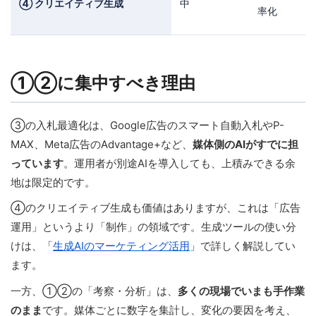
④ クリエイティブ生成
中
率化
①②に集中すべき理由
③の入札最適化は、Google広告のスマート自動入札やP-
MAX、Meta広告のAdvantage+など、
媒体側のAIがすでに担
っています
。運用者が別途AIを導入しても、上積みできる余
地は限定的です。
④のクリエイティブ生成も価値はありますが、これは「広告
運用」というより「制作」の領域です。生成ツールの使い分
けは、「
生成AIのマーケティング活用
」で詳しく解説してい
ます。
一方、①②の「考察・分析」は、
多くの現場でいまも手作業
のまま
です。媒体ごとに数字を集計し、変化の要因を考え、