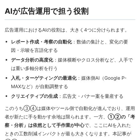
AIが広告運用で担う役割
広告運用におけるAIの役割は、大きく4つに分けられます。
レポート作成・考察の自動化
：数値の集計と、変化の要
因・示唆を言語化する
データ分析の高度化
：媒体横断やクロス分析など、人手で
は重い多軸分析を行う
入札・ターゲティングの最適化
：媒体側AI（Google P-
MAXなど）が自動調整する
クリエイティブの生成
：広告文・バナー案を量産する
このうち③④は媒体やツール側で自動化が進んでおり、運用
者が新たに手を動かす余地は限られます。一方、
①②の「考
察・分析」は依然として手作業が中心
で、ここにAIを入れた
ときの工数削減インパクトが最も大きくなります。本記事が