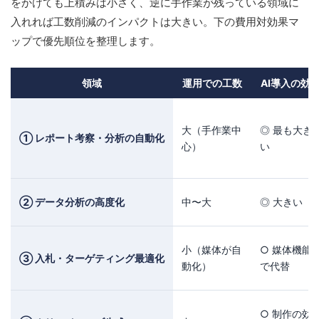
をかけても上積みは小さく、逆に手作業が残っている領域に
入れれば工数削減のインパクトは大きい。下の費用対効果マ
ップで優先順位を整理します。
領域
運用での工数
AI導入の効
大（手作業中
◎ 最も大き
① レポート考察・分析の自動化
心）
い
② データ分析の高度化
中〜大
◎ 大きい
小（媒体が自
○ 媒体機能
③ 入札・ターゲティング最適化
動化）
で代替
○ 制作の効