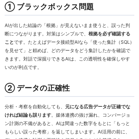
① ブラックボックス問題
AIが出した結論の「根拠」が見えないまま使うと、誤った判
断につながります。対策はシンプルで、
根拠を必ず確認する
こと
です。たとえばデータ接続型AIなら「使った集計（SQL）
を見せて」と頼めば、どのデータをどう集計したかを確認で
きます。対話で深掘りできるAIは、この透明性を確保しやす
いのが利点です。
② データの正確性
分析・考察を自動化しても、
元になる広告データが正確でな
ければ結論も誤ります
。媒体連携の抜け漏れ、コンバージョ
ン計測の不備があると、AIは間違った数字をもとに「もっと
もらしい誤った考察」を返してしまいます。AI活用の前に、