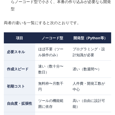
らノーコード型で小さく、本番の作り込みが必要なら開発
型
両者の違いを一覧にすると次のとおりです。
項目
ノーコード型
開発型（Python等）
ほぼ不要（ツー
プログラミング・設
必要スキル
ル操作のみ）
計知識が必要
速い（数十分〜
作成スピード
遅い（数週間〜）
数日）
無料枠〜月数千
人件費・開発工数が
初期コスト
円
中心
ツールの機能範
高い（自由に設計可
自由度・拡張性
囲に依存
能）