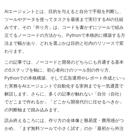
AIエージェントとは、目的を与えると自分で手順を判断し、
ツールやデータを使ってタスクを最後まで実行するAIの仕組
みです。その「作り方」は、コードを書かずにツールで組み
立てるノーコードの方法から、Pythonで本格的に構築する方
法まで幅があり、どれを選ぶかは目的と社内のリソースで変
わります。
この記事では、ノーコードと開発のどちらにも共通する基本
の5ステップを軸に、初心者向けのツール別の作り方、
Pythonでの本格構築、そして広告運用やレポート作成といっ
た実務をAIエージェントで自動化する実例までを一気通貫で
解説します。さらに、多くの記事が触れない「自分（自社）
でどこまで作れるか」「どこから開発代行に任せるべきか」
の判断軸まで踏み込みます。
読み終えるころには、作り方の全体像と難易度・費用感がつ
かめ、「まず無料ツールで小さく試す」のか「最初から外注