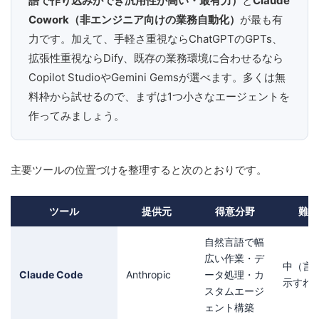
語で作り込みができ汎用性が高い・最有力）
と
Claude
Cowork（非エンジニア向けの業務自動化）
が最も有
力です。加えて、手軽さ重視ならChatGPTのGPTs、
拡張性重視ならDify、既存の業務環境に合わせるなら
Copilot StudioやGemini Gemsが選べます。多くは無
料枠から試せるので、まずは1つ小さなエージェントを
作ってみましょう。
主要ツールの位置づけを整理すると次のとおりです。
ツール
提供元
得意分野
難易
自然言語で幅
広い作業・デ
中（言
Claude Code
Anthropic
ータ処理・カ
示すれ
スタムエージ
ェント構築