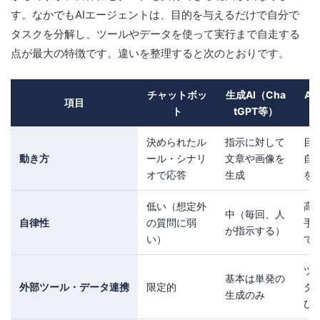
す。なかでもAIエージェントは、目的を与えるだけで自分で
タスクを分解し、ツールやデータを使って実行まで自走する
点が最大の特徴です。違いを整理すると次のとおりです。
チャットボッ
生成AI（Cha
A
項目
ト
tGPT等）
決められたル
指示に対して
目
動き方
ール・シナリ
文章や画像を
自
オで応答
生成
を
低い（想定外
高
中（毎回、人
自律性
の質問に弱
手
が指示する）
い）
て
ツ
基本は単発の
外部ツール・データ連携
限定的
タ・
生成のみ
び