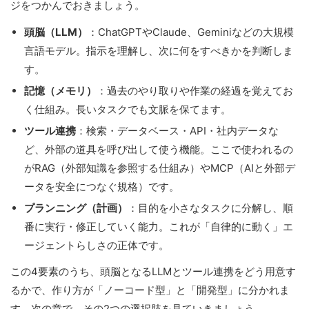
ジをつかんでおきましょう。
頭脳（LLM）
：ChatGPTやClaude、Geminiなどの大規模
言語モデル。指示を理解し、次に何をすべきかを判断しま
す。
記憶（メモリ）
：過去のやり取りや作業の経過を覚えてお
く仕組み。長いタスクでも文脈を保てます。
ツール連携
：検索・データベース・API・社内データな
ど、外部の道具を呼び出して使う機能。ここで使われるの
がRAG（外部知識を参照する仕組み）やMCP（AIと外部デ
ータを安全につなぐ規格）です。
プランニング（計画）
：目的を小さなタスクに分解し、順
番に実行・修正していく能力。これが「自律的に動く」エ
ージェントらしさの正体です。
この4要素のうち、頭脳となるLLMとツール連携をどう用意す
るかで、作り方が「ノーコード型」と「開発型」に分かれま
す。次の章で、その2つの選択肢を見ていきましょう。