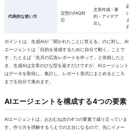
調
文章作成・要
定型のFAQ対
レ
代表的な使い方
約・アイデア
応
ま
出し
自
ポイントは、生成AIが「聞かれたことに答える」のに対し、AI
エージェントは「目的を達成するために自分で動く」ことで
す。たとえば「先月の広告レポートを作って」と依頼したと
き、生成AIは文章のひな型を返すだけですが、AIエージェント
はデータを取得し、集計し、レポート形式にまとめるところ
までを自分で進めます。
AIエージェントを構成する4つの要素
AIエージェントは、おおむね次の4つの要素で成り立っていま
す。作り方を理解するうえでの土台になるので、先にイメー