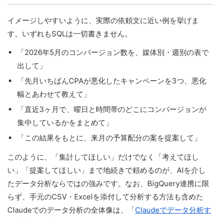
イメージしやすいように、実際の依頼文に近い例を挙げま
す。いずれもSQLは一切書きません。
「2026年5月のコンバージョン数を、媒体別・週別の表で
出して」
「先月いちばんCPAが悪化したキャンペーンを3つ、悪化
幅とあわせて教えて」
「直近3ヶ月で、曜日と時間帯のどこにコンバージョンが
集中しているかをまとめて」
「この結果をもとに、来月の予算配分の案を提案して」
このように、「集計してほしい」だけでなく「考えてほし
い」「提案してほしい」まで地続きで頼めるのが、AIを介し
たデータ分析ならではの強みです。なお、BigQuery連携に限
らず、手元のCSV・Excelを添付して分析する方法も含めた
Claudeでのデータ分析の全体像は、「
Claudeでデータ分析す