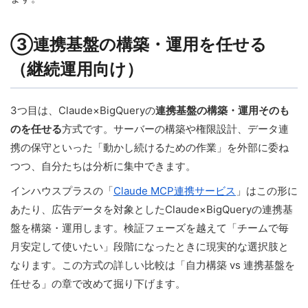
③連携基盤の構築・運用を任せる
（継続運用向け）
3つ目は、Claude×BigQueryの
連携基盤の構築・運用そのも
のを任せる
方式です。サーバーの構築や権限設計、データ連
携の保守といった「動かし続けるための作業」を外部に委ね
つつ、自分たちは分析に集中できます。
インハウスプラスの「
Claude MCP連携サービス
」はこの形に
あたり、広告データを対象としたClaude×BigQueryの連携基
盤を構築・運用します。検証フェーズを越えて「チームで毎
月安定して使いたい」段階になったときに現実的な選択肢と
なります。この方式の詳しい比較は「自力構築 vs 連携基盤を
任せる」の章で改めて掘り下げます。