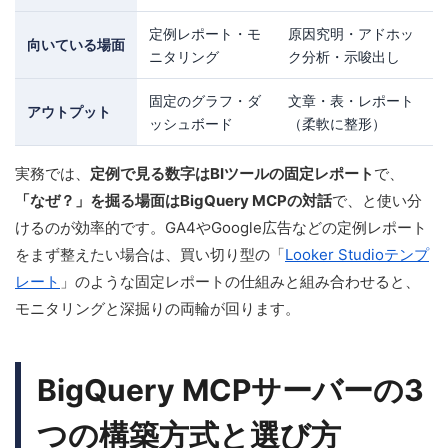
定例レポート・モ
原因究明・アドホッ
向いている場面
ニタリング
ク分析・示唆出し
固定のグラフ・ダ
文章・表・レポート
アウトプット
ッシュボード
（柔軟に整形）
実務では、
定例で見る数字はBIツールの固定レポート
で、
「なぜ？」を掘る場面はBigQuery MCPの対話
で、と使い分
けるのが効率的です。GA4やGoogle広告などの定例レポート
をまず整えたい場合は、買い切り型の「
Looker Studioテンプ
レート
」のような固定レポートの仕組みと組み合わせると、
モニタリングと深掘りの両輪が回ります。
BigQuery MCPサーバーの3
つの構築方式と選び方