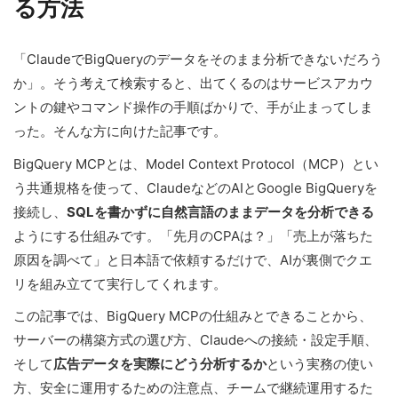
る方法
「ClaudeでBigQueryのデータをそのまま分析できないだろう
か」。そう考えて検索すると、出てくるのはサービスアカウ
ントの鍵やコマンド操作の手順ばかりで、手が止まってしま
った。そんな方に向けた記事です。
BigQuery MCPとは、Model Context Protocol（MCP）とい
う共通規格を使って、ClaudeなどのAIとGoogle BigQueryを
接続し、
SQLを書かずに自然言語のままデータを分析できる
ようにする仕組みです。「先月のCPAは？」「売上が落ちた
原因を調べて」と日本語で依頼するだけで、AIが裏側でクエ
リを組み立てて実行してくれます。
この記事では、BigQuery MCPの仕組みとできることから、
サーバーの構築方式の選び方、Claudeへの接続・設定手順、
そして
広告データを実際にどう分析するか
という実務の使い
方、安全に運用するための注意点、チームで継続運用するた