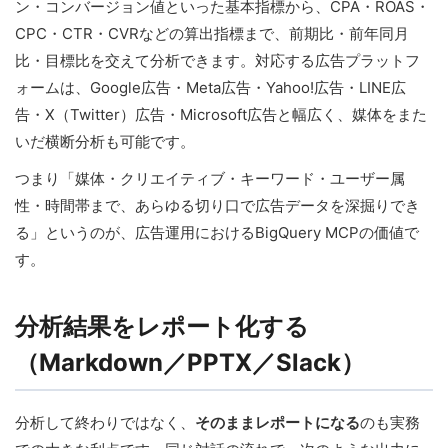
ン・コンバージョン値といった基本指標から、CPA・ROAS・
CPC・CTR・CVRなどの算出指標まで、前期比・前年同月
比・目標比を交えて分析できます。対応する広告プラットフ
ォームは、Google広告・Meta広告・Yahoo!広告・LINE広
告・X（Twitter）広告・Microsoft広告と幅広く、媒体をまた
いだ横断分析も可能です。
つまり「媒体・クリエイティブ・キーワード・ユーザー属
性・時間帯まで、あらゆる切り口で広告データを深掘りでき
る」というのが、広告運用におけるBigQuery MCPの価値で
す。
分析結果をレポート化する
（Markdown／PPTX／Slack）
分析して終わりではなく、
そのままレポートになる
のも実務