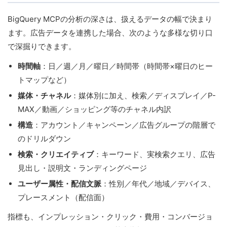
BigQuery MCPの分析の深さは、扱えるデータの幅で決まり
ます。広告データを連携した場合、次のような多様な切り口
で深掘りできます。
時間軸
：日／週／月／曜日／時間帯（時間帯×曜日のヒー
トマップなど）
媒体・チャネル
：媒体別に加え、検索／ディスプレイ／P-
MAX／動画／ショッピング等のチャネル内訳
構造
：アカウント／キャンペーン／広告グループの階層で
のドリルダウン
検索・クリエイティブ
：キーワード、実検索クエリ、広告
見出し・説明文・ランディングページ
ユーザー属性・配信文脈
：性別／年代／地域／デバイス、
プレースメント（配信面）
指標も、インプレッション・クリック・費用・コンバージョ