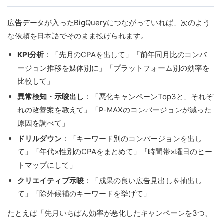
広告データが入ったBigQueryにつながっていれば、次のよう
な依頼を日本語でそのまま投げられます。
KPI分析
：「先月のCPAを出して」「前年同月比のコンバ
ージョン推移を媒体別に」「プラットフォーム別の効率を
比較して」
異常検知・示唆出し
：「悪化キャンペーンTop3と、それぞ
れの改善案を教えて」「P-MAXのコンバージョンが減った
原因を調べて」
ドリルダウン
：「キーワード別のコンバージョンを出し
て」「年代×性別のCPAをまとめて」「時間帯×曜日のヒー
トマップにして」
クリエイティブ示唆
：「成果の良い広告見出しを抽出し
て」「除外候補のキーワードを挙げて」
たとえば「先月いちばん効率が悪化したキャンペーンを3つ、