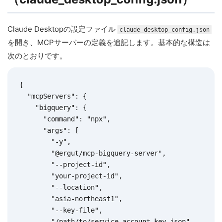
Claude Desktopの設定ファイル
claude_desktop_config.json
を開き、MCPサーバーの定義を追記します。基本的な構造は
次のとおりです。
{

  "mcpServers": {

    "bigquery": {

      "command": "npx",

      "args": [

        "-y",

        "@ergut/mcp-bigquery-server",

        "--project-id",

        "your-project-id",

        "--location",

        "asia-northeast1",

        "--key-file",

        "/path/to/service-account-key.json"
