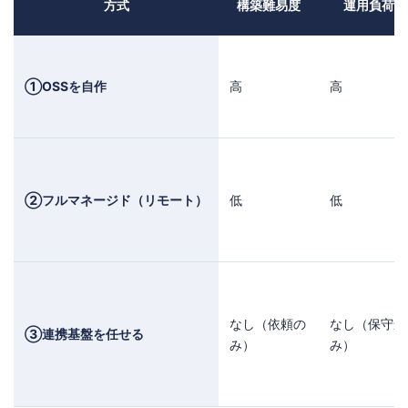
方式
構築難易度
運用負荷
①OSSを自作
高
高
②フルマネージド（リモート）
低
低
なし（依頼の
なし（保守込
③連携基盤を任せる
み）
み）