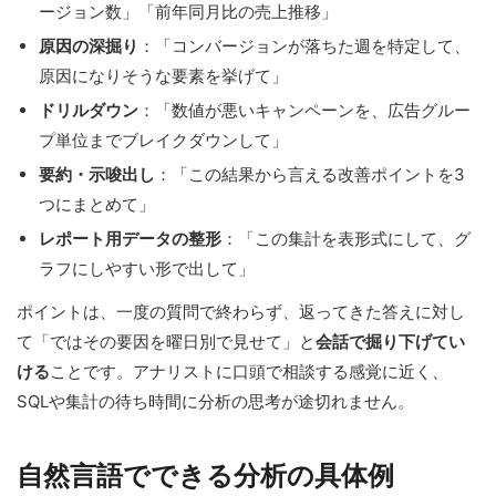
ージョン数」「前年同月比の売上推移」
原因の深掘り
：「コンバージョンが落ちた週を特定して、
原因になりそうな要素を挙げて」
ドリルダウン
：「数値が悪いキャンペーンを、広告グルー
プ単位までブレイクダウンして」
要約・示唆出し
：「この結果から言える改善ポイントを3
つにまとめて」
レポート用データの整形
：「この集計を表形式にして、グ
ラフにしやすい形で出して」
ポイントは、一度の質問で終わらず、返ってきた答えに対し
て「ではその要因を曜日別で見せて」と
会話で掘り下げてい
ける
ことです。アナリストに口頭で相談する感覚に近く、
SQLや集計の待ち時間に分析の思考が途切れません。
自然言語でできる分析の具体例