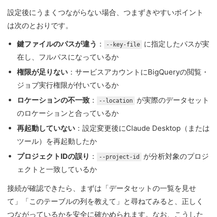
設定後にうまくつながらない場合、つまずきやすいポイント
は次のとおりです。
鍵ファイルのパスが違う
：
に指定したパスが実
--key-file
在し、フルパスになっているか
権限が足りない
：サービスアカウントにBigQueryの閲覧・
ジョブ実行権限が付いているか
ロケーションの不一致
：
が実際のデータセット
--location
のロケーションと合っているか
再起動していない
：設定変更後にClaude Desktop（または
ツール）を再起動したか
プロジェクトIDの誤り
：
が分析対象のプロジ
--project-id
ェクトと一致しているか
接続が確認できたら、まずは「データセットの一覧を見せ
て」「このテーブルの列を教えて」と尋ねてみると、正しく
つながっているかを安全に確かめられます。なお、こうした