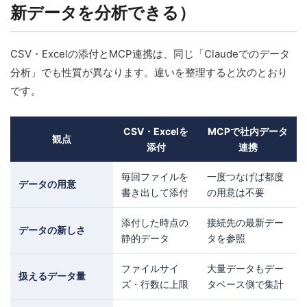
新データを分析できる）
CSV・Excelの添付とMCP連携は、同じ「Claudeでのデータ
分析」でも性質が異なります。違いを整理すると次のとおり
です。
CSV・Excelを
MCPで社内データ
観点
添付
連携
毎回ファイルを
一度つなげば都度
データの用意
書き出して添付
の用意は不要
添付した時点の
接続先の最新デー
データの新しさ
静的データ
タを参照
ファイルサイ
大量データもデー
扱えるデータ量
ズ・行数に上限
タベース側で集計