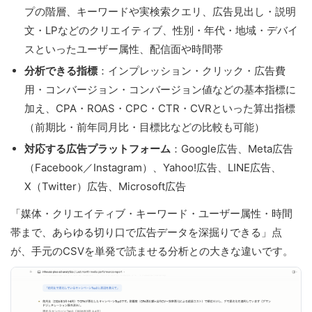
プの階層、キーワードや実検索クエリ、広告見出し・説明
文・LPなどのクリエイティブ、性別・年代・地域・デバイ
スといったユーザー属性、配信面や時間帯
分析できる指標
：インプレッション・クリック・広告費
用・コンバージョン・コンバージョン値などの基本指標に
加え、CPA・ROAS・CPC・CTR・CVRといった算出指標
（前期比・前年同月比・目標比などの比較も可能）
対応する広告プラットフォーム
：Google広告、Meta広告
（Facebook／Instagram）、Yahoo!広告、LINE広告、
X（Twitter）広告、Microsoft広告
「媒体・クリエイティブ・キーワード・ユーザー属性・時間
帯まで、あらゆる切り口で広告データを深掘りできる」点
が、手元のCSVを単発で読ませる分析との大きな違いです。