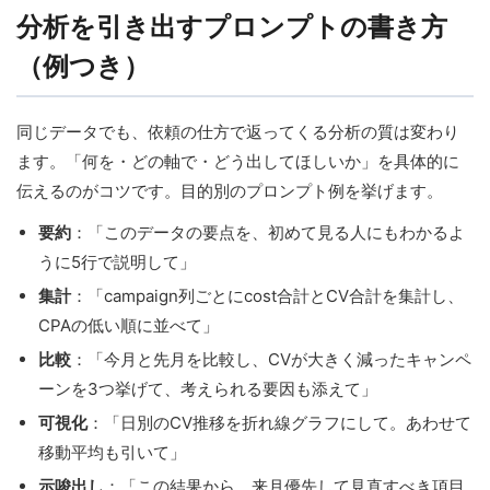
分析を引き出すプロンプトの書き方
（例つき）
同じデータでも、依頼の仕方で返ってくる分析の質は変わり
ます。「何を・どの軸で・どう出してほしいか」を具体的に
伝えるのがコツです。目的別のプロンプト例を挙げます。
要約
：「このデータの要点を、初めて見る人にもわかるよ
うに5行で説明して」
集計
：「campaign列ごとにcost合計とCV合計を集計し、
CPAの低い順に並べて」
比較
：「今月と先月を比較し、CVが大きく減ったキャンペ
ーンを3つ挙げて、考えられる要因も添えて」
可視化
：「日別のCV推移を折れ線グラフにして。あわせて
移動平均も引いて」
示唆出し
：「この結果から、来月優先して見直すべき項目