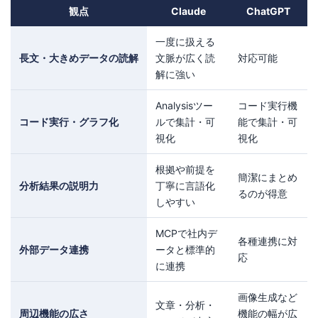
観点
Claude
ChatGPT
一度に扱える
長文・大きめデータの読解
文脈が広く読
対応可能
解に強い
Analysisツー
コード実行機
コード実行・グラフ化
ルで集計・可
能で集計・可
視化
視化
根拠や前提を
簡潔にまとめ
分析結果の説明力
丁寧に言語化
るのが得意
しやすい
MCPで社内デ
各種連携に対
外部データ連携
ータと標準的
応
に連携
画像生成など
文章・分析・
周辺機能の広さ
機能の幅が広