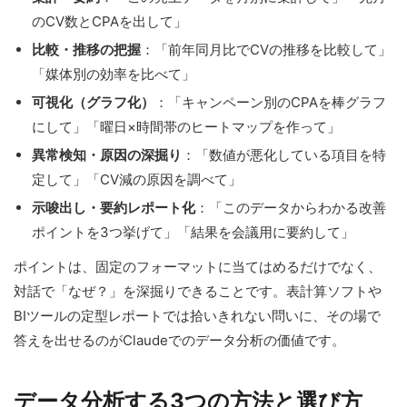
のCV数とCPAを出して」
比較・推移の把握
：「前年同月比でCVの推移を比較して」
「媒体別の効率を比べて」
可視化（グラフ化）
：「キャンペーン別のCPAを棒グラフ
にして」「曜日×時間帯のヒートマップを作って」
異常検知・原因の深掘り
：「数値が悪化している項目を特
定して」「CV減の原因を調べて」
示唆出し・要約レポート化
：「このデータからわかる改善
ポイントを3つ挙げて」「結果を会議用に要約して」
ポイントは、固定のフォーマットに当てはめるだけでなく、
対話で「なぜ？」を深掘りできることです。表計算ソフトや
BIツールの定型レポートでは拾いきれない問いに、その場で
答えを出せるのがClaudeでのデータ分析の価値です。
データ分析する3つの方法と選び方