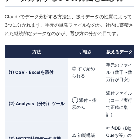
Claudeでデータ分析する方法は、扱うデータの性質によって
3つに分かれます。手元の単発ファイルなのか、社内に蓄積さ
れた継続的なデータなのかが、選び方の分かれ目です。
方法
手軽さ
扱えるデータ
手元のファイ
◎ すぐ始め
(1) CSV・Excelを添付
ル（数千〜数
られる
万行が目安）
添付ファイル
◯ 添付＋指
（コード実行
(2) Analysis（分析）ツール
示のみ
で正確に集
計）
社内DB（Big
△ 初期構築
Query等）の
(3) MCPで社内データ連携