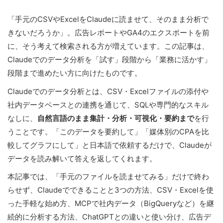
「手元のCSVやExcelをClaudeに読ませて、そのまま分析で
きないだろうか」。広告レポートやGA4のエクスポートを前
に、そう考えて検索される方が増えています。この記事は、
Claudeでのデータ分析を「試す」段階から「業務に活かす」
段階まで進めたい方に向けたものです。
Claudeでのデータ分析とは、CSV・Excelファイルの添付や
社内データベースとの連携を通じて、SQLや専門的なスキル
なしに、
自然言語のまま集計・分析・可視化・要約まで
を行
うことです。「このデータを要約して」「媒体別のCPAを比
較してグラフにして」と日本語で依頼するだけで、Claudeが
データを読み解いて答えを返してくれます。
本記事では、「手元のファイルを読ませてみる」だけで終わ
らせず、Claudeでできることと3つの方法、CSV・Excelを使
った手軽な始め方、MCPで社内データ（BigQueryなど）を継
続的に分析する方法、ChatGPTとの違いと使い分け、広告デ