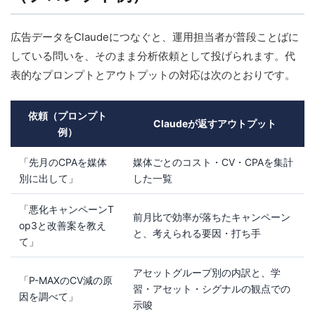
広告データをClaudeにつなぐと、運用担当者が普段ことばに
している問いを、そのまま分析依頼として投げられます。代
表的なプロンプトとアウトプットの対応は次のとおりです。
依頼（プロンプト
Claudeが返すアウトプット
例）
「先月のCPAを媒体
媒体ごとのコスト・CV・CPAを集計
別に出して」
した一覧
「悪化キャンペーンT
前月比で効率が落ちたキャンペーン
op3と改善案を教え
と、考えられる要因・打ち手
て」
アセットグループ別の内訳と、学
「P-MAXのCV減の原
習・アセット・シグナルの観点での
因を調べて」
示唆