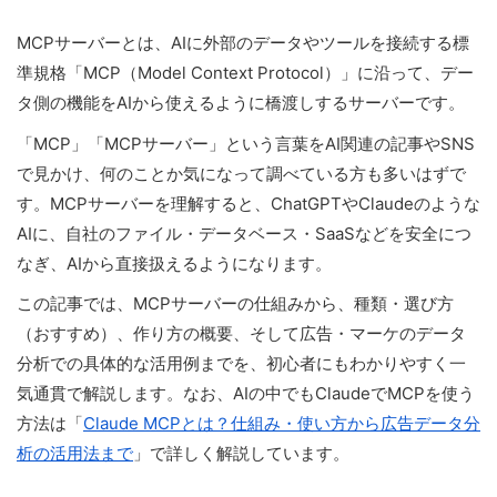
MCPサーバーとは、AIに外部のデータやツールを接続する標
準規格「MCP（Model Context Protocol）」に沿って、デー
タ側の機能をAIから使えるように橋渡しするサーバーです。
「MCP」「MCPサーバー」という言葉をAI関連の記事やSNS
で見かけ、何のことか気になって調べている方も多いはずで
す。MCPサーバーを理解すると、ChatGPTやClaudeのような
AIに、自社のファイル・データベース・SaaSなどを安全につ
なぎ、AIから直接扱えるようになります。
この記事では、MCPサーバーの仕組みから、種類・選び方
（おすすめ）、作り方の概要、そして広告・マーケのデータ
分析での具体的な活用例までを、初心者にもわかりやすく一
気通貫で解説します。なお、AIの中でもClaudeでMCPを使う
方法は「
Claude MCPとは？仕組み・使い方から広告データ分
析の活用法まで
」で詳しく解説しています。