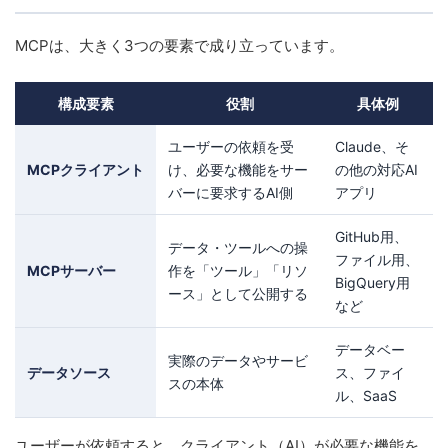
MCPは、大きく3つの要素で成り立っています。
構成要素
役割
具体例
ユーザーの依頼を受
Claude、そ
MCPクライアント
け、必要な機能をサー
の他の対応AI
バーに要求するAI側
アプリ
GitHub用、
データ・ツールへの操
ファイル用、
MCPサーバー
作を「ツール」「リソ
BigQuery用
ース」として公開する
など
データベー
実際のデータやサービ
データソース
ス、ファイ
スの本体
ル、SaaS
ユーザーが依頼すると、クライアント（AI）が必要な機能を