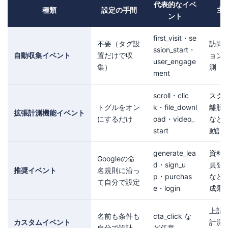
代表的なイベ
種類
設定の手間
主
ント
first_visit・se
不要（タグ設
訪問
ssion_start・
自動収集イベント
置だけで収
ョン
user_engage
集）
測
ment
scroll・clic
スク
トグルをオン
k・file_downl
離脱
拡張計測機能イベント
にするだけ
oad・video_
など
start
動計
generate_lea
資料
Googleの命
d・sign_u
員登
推奨イベント
名規則に沿っ
p・purchas
など
て自分で設定
e・login
成果
上記
名前も条件も
cta_click な
カスタムイベント
計測
自分で設計
ど任意