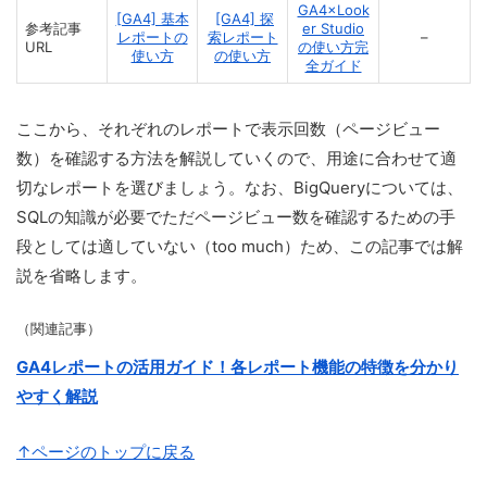
GA4×Look
[GA4] 基本
[GA4] 探
参考記事
er Studio
レポートの
索レポート
–
URL
の使い方完
使い方
の使い方
全ガイド
ここから、それぞれのレポートで表示回数（ページビュー
数）を確認する方法を解説していくので、用途に合わせて適
切なレポートを選びましょう。なお、BigQueryについては、
SQLの知識が必要でただページビュー数を確認するための手
段としては適していない（too much）ため、この記事では解
説を省略します。
（関連記事）
GA4レポートの活用ガイド！各レポート機能の特徴を分かり
やすく解説
↑ページのトップに戻る