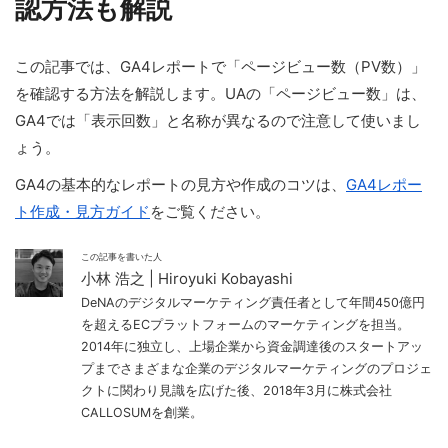
認方法も解説
この記事では、GA4レポートで「ページビュー数（PV数）」
を確認する方法を解説します。UAの「ページビュー数」は、
GA4では「表示回数」と名称が異なるので注意して使いまし
ょう。
GA4の基本的なレポートの見方や作成のコツは、
GA4レポー
ト作成・見方ガイド
をご覧ください。
この記事を書いた人
小林 浩之 | Hiroyuki Kobayashi
DeNAのデジタルマーケティング責任者として年間450億円
を超えるECプラットフォームのマーケティングを担当。
2014年に独立し、上場企業から資金調達後のスタートアッ
プまでさまざまな企業のデジタルマーケティングのプロジェ
クトに関わり見識を広げた後、2018年3月に株式会社
CALLOSUMを創業。