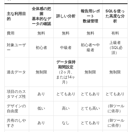
全体感の把
報告用レポ
SQLを使っ
主な利用目
握
詳しい分析
ート
た高度な分
的
基本的なデ
数値管理
析
ータの確認
費用
無料
無料
無料
有料
上級者
対象ユーザ
初心者〜中
初心者
中級者
（SQL必
ー
級者
須）
データ保持
期間設定
過去データ
無制限
（2ヶ月、
無制限
無制限
または14ヶ
月）
項目のカス
あり
とてもあり
とてもあり
とてもあり
タマイズ性
デザインの
（BIツール
低い
高い
とても高い
自由度
に依存）
共有のしや
（BIツール
あり
なし
とてもあり
すさ
に依存）