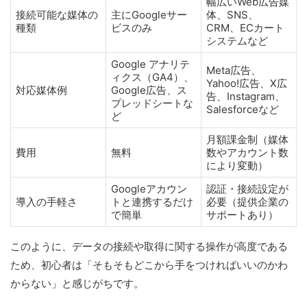
幅広いWeb広告媒
接続可能な媒体の
主にGoogleサー
体、SNS、
種類
ビスのみ
CRM、ECカート
システムなど
Google アナリテ
Meta広告、
ィクス（GA4）、
Yahoo!広告、X広
対応媒体例
Google広告、ス
告、Instagram、
プレッドシートな
Salesforceなど
ど
月額課金制（媒体
費用
無料
数やアカウント数
により変動）
Googleアカウン
認証・接続設定が
導入の手軽さ
トと連携するだけ
必要（提供企業の
で簡単
サポートあり）
このように、データの接続や取得に関する操作が高度である
ため、初心者は「そもそもどこから手をつければいいのかわ
からない」と感じがちです。