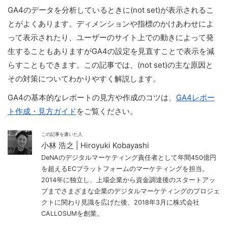
GA4のデータを分析しているときに(not set)が表示されるこ
とがよくあります。ディメンションや指標のかけあわせによ
って表示されたり、ユーザーのサイト上での動きによって発
生することもありますがGA4の設定を見直すことで表示を減
らすこともできます。この記事では、(not set)の主な原因と
その対策についてわかりやすく解説します。
GA4の基本的なレポートの見方や作成のコツは、
GA4レポー
ト作成・見方ガイド
をご覧ください。
この記事を書いた人
小林 浩之 | Hiroyuki Kobayashi
DeNAのデジタルマーケティング責任者として年間450億円
を超えるECプラットフォームのマーケティングを担当。
2014年に独立し、上場企業から資金調達後のスタートアッ
プまでさまざまな企業のデジタルマーケティングのプロジェ
クトに関わり見識を広げた後、2018年3月に株式会社
CALLOSUMを創業。