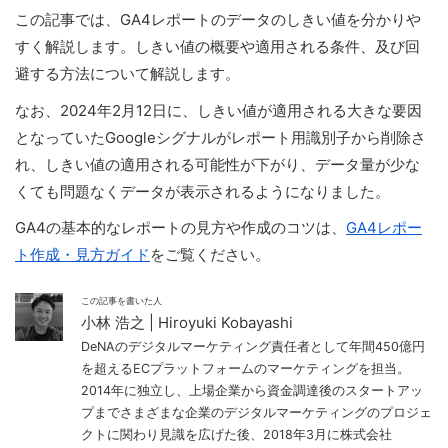
この記事では、GA4レポートのデータのしきい値を分かりや
すく解説します。しきい値の概要や適用される条件、及び回
避する方法について解説します。
なお、2024年2月12日に、しきい値が適用される大きな要因
となっていたGoogleシグナルがレポート用識別子から削除さ
れ、しきい値の適用される可能性が下がり、データ量が少な
くても問題なくデータが表示されるようになりました。
GA4の基本的なレポートの見方や作成のコツは、
GA4レポー
ト作成・見方ガイド
をご覧ください。
この記事を書いた人
小林 浩之 | Hiroyuki Kobayashi
DeNAのデジタルマーケティング責任者として年間450億円
を超えるECプラットフォームのマーケティングを担当。
2014年に独立し、上場企業から資金調達後のスタートアッ
プまでさまざまな企業のデジタルマーケティングのプロジェ
クトに関わり見識を広げた後、2018年3月に株式会社