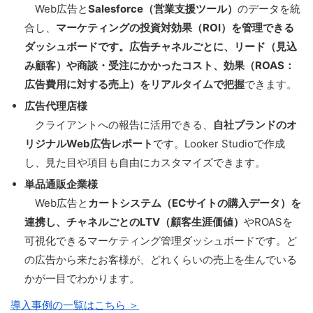
Web広告と
Salesforce（営業支援ツール）
のデータを統
合し、
マーケティングの投資対効果（ROI）を管理できる
ダッシュボードです。広告チャネルごとに、リード（見込
み顧客）や商談・受注にかかったコスト、効果（ROAS：
広告費用に対する売上）をリアルタイムで把握
できます。
広告代理店様
クライアントへの報告に活用できる、
自社ブランドのオ
リジナルWeb広告レポート
です。Looker Studioで作成
し、見た目や項目も自由にカスタマイズできます。
単品通販企業様
Web広告と
カートシステム（ECサイトの購入データ）を
連携し、チャネルごとのLTV（顧客生涯価値）
やROASを
可視化できるマーケティング管理ダッシュボードです。ど
の広告から来たお客様が、どれくらいの売上を生んでいる
かが一目でわかります。
導入事例の一覧はこちら ＞