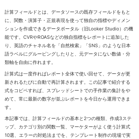
計算フィールドとは、データソースの既存フィールドをもと
に、関数・演算子・正規表現を使って独自の指標やディメン
ションを作成できるデータポータル（旧Looker Studio）の機
能です。CVRやROASなどの独自指標をレポートに追加した
り、英語のチャネル名を「自然検索」「SNS」のような日本
語ラベルにグルーピングしたりと、元データにない数値・分
類軸を自由に作れます。
計算式は一度作ればレポート全体で使い回せて、データが更
新されるたびに自動で再計算されます。この記事で紹介する
式をコピペすれば、スプレッドシートでの手作業の集計をや
めて、常に最新の数字が並ぶレポートを今日から運用できま
す。
本記事では、計算フィールドの基本と2つの種類、作成3ステ
ップ、カテゴリ別の関数一覧、マーケターがよく使う計算式
10選、エラーの対処法までを、テンプレート制作の現場で実