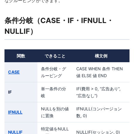
なグルーピングができます。
条件分岐（CASE・IF・IFNULL・
NULLIF）
関数
できること
構文例
条件分岐・グ
CASE WHEN 条件 THEN
CASE
ルーピング
値 ELSE 値 END
単一条件の分
IF(費用 > 0, “広告あり”,
IF
岐
“広告なし”)
NULLを別の値
IFNULL(コンバージョン
IFNULL
に置換
数, 0)
特定値をNULL
NULLIF
NULLIF(セッション, 0)