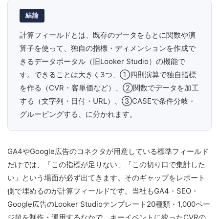
結論
計算フィールドとは、既存のデータをもとに関数や演
算子を使って、独自の指標・ディメンションを作成で
きるデータポータル（旧Looker Studio）の機能で
す。できることは大きく3つ、①四則演算で独自指標
を作る（CVR・客単価など）、②関数でデータを加工
する（文字列・日付・URL）、③CASEで条件分岐・
グルーピングする、に分かれます。
GA4やGoogle広告のコネクタが用意している標準フィールド
だけでは、「この指標が足りない」「この切り口で集計した
い」という場面が必ず出てきます。そのギャップをレポート
側で埋めるのが計算フィールドです。当社もGA4・SEO・
Google広告のLooker Studioテンプレート20種類・1,000ペー
ジ超を制作・運用するなかで、キーイベントに絞ったCVRの