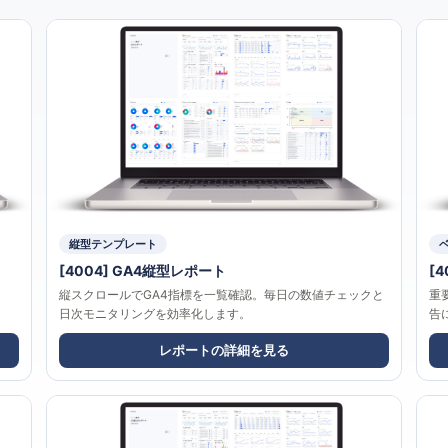
縦型テンプレート
[4004] GA4縦型レポート
[
、
縦スクロールでGA4指標を一覧確認。毎日の数値チェックと
重
日次モニタリングを効率化します。
告
レポートの詳細を見る