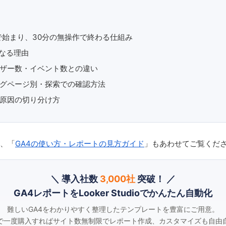
ベントで始まり、30分の無操作で終わる仕組み
なる理由
ザー数・イベント数との違い
グページ別・探索での確認方法
原因の切り分け方
は、「
GA4の使い方・レポートの見方ガイド
」もあわせてご覧くだ
＼ 導入社数
3,000社
突破！ ／
GA4レポートをLooker Studioでかんたん自動化
難しいGA4をわかりやすく整理したテンプレートを豊富にご用意。
で一度購入すればサイト数無制限でレポート作成、カスタマイズも自由