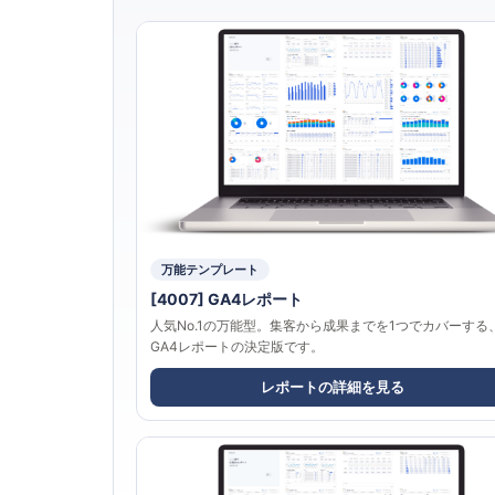
万能テンプレート
[4007] GA4レポート
人気No.1の万能型。集客から成果までを1つでカバーする
GA4レポートの決定版です。
レポートの詳細を見る