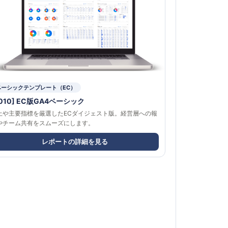
ベーシックテンプレート（EC）
4010] EC版GA4ベーシック
上や主要指標を厳選したECダイジェスト版。経営層への報
やチーム共有をスムーズにします。
レポートの詳細を見る
。