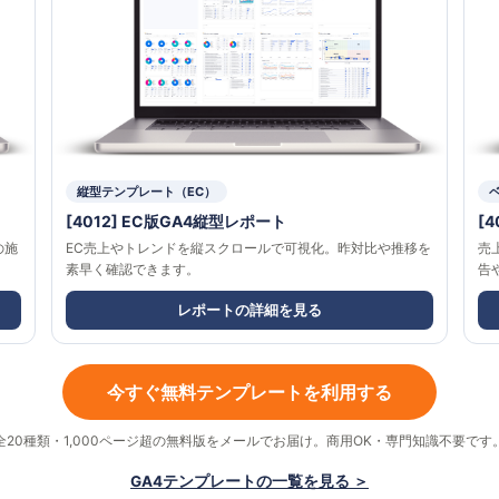
縦型テンプレート（EC）
[4012] EC版GA4縦型レポート
[
の施
EC売上やトレンドを縦スクロールで可視化。昨対比や推移を
売
素早く確認できます。
告
レポートの詳細を見る
今すぐ無料テンプレートを利用する
全20種類・1,000ページ超の無料版をメールでお届け。商用OK・専門知識不要です
GA4テンプレートの一覧を見る ＞