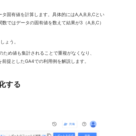
タ固有値を計算します。具体的にはA,A,B,B,Cとい
CT関数ではデータの固有値を数えて結果が3（A,B,C）
ましょう。
。そのため値も集計されることで重複がなくなり、
とを前提としたGA4での利用例を解説します。
視化する