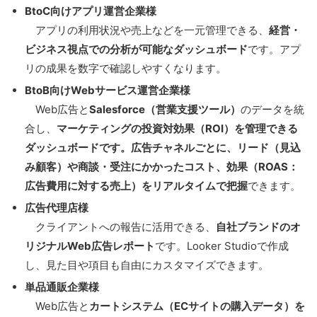
BtoC向けアプリ運営企業様
アプリの利用状況や売上などを一元管理できる、
経営・
ビジネス視点での分析が可能なダッシュボード
です。アプ
リの成果を数字で確認しやすくなります。
BtoB向けWebサービス運営企業様
Web広告と
Salesforce（営業支援ツール）
のデータを統
合し、
マーケティングの投資対効果（ROI）を管理できる
ダッシュボードです。広告チャネルごとに、リード（見込
み顧客）や商談・受注にかかったコスト、効果（ROAS：
広告費用に対する売上）をリアルタイムで把握
できます。
広告代理店様
クライアントへの報告に活用できる、
自社ブランドのオ
リジナルWeb広告レポート
です。Looker Studioで作成
し、見た目や項目も自由にカスタマイズできます。
単品通販企業様
Web広告と
カートシステム（ECサイトの購入データ）を