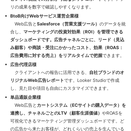
リの成果を数字で確認しやすくなります。
BtoB向けWebサービス運営企業様
Web広告と
Salesforce（営業支援ツール）
のデータを統
合し、
マーケティングの投資対効果（ROI）を管理できる
ダッシュボードです。広告チャネルごとに、リード（見込
み顧客）や商談・受注にかかったコスト、効果（ROAS：
広告費用に対する売上）をリアルタイムで把握
できます。
広告代理店様
クライアントへの報告に活用できる、
自社ブランドのオ
リジナルWeb広告レポート
です。Looker Studioで作成
し、見た目や項目も自由にカスタマイズできます。
単品通販企業様
Web広告と
カートシステム（ECサイトの購入データ）を
連携し、チャネルごとのLTV（顧客生涯価値）
やROASを
可視化できるマーケティング管理ダッシュボードです。ど
の広告から来たお客様が、どれくらいの売上を生んでいる