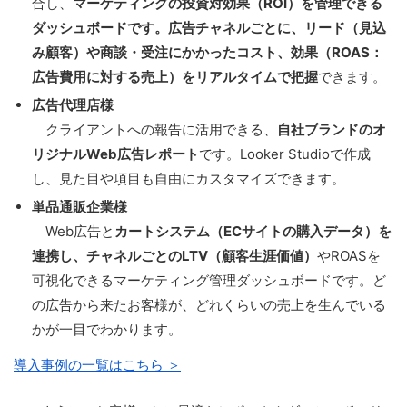
合し、
マーケティングの投資対効果（ROI）を管理できる
ダッシュボードです。広告チャネルごとに、リード（見込
み顧客）や商談・受注にかかったコスト、効果（ROAS：
広告費用に対する売上）をリアルタイムで把握
できます。
広告代理店様
クライアントへの報告に活用できる、
自社ブランドのオ
リジナルWeb広告レポート
です。Looker Studioで作成
し、見た目や項目も自由にカスタマイズできます。
単品通販企業様
Web広告と
カートシステム（ECサイトの購入データ）を
連携し、チャネルごとのLTV（顧客生涯価値）
やROASを
可視化できるマーケティング管理ダッシュボードです。ど
の広告から来たお客様が、どれくらいの売上を生んでいる
かが一目でわかります。
導入事例の一覧はこちら ＞